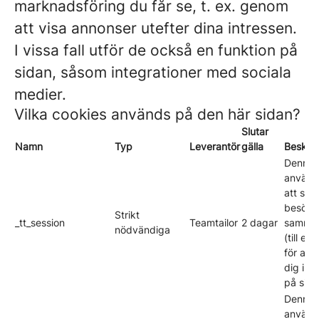
marknadsföring du får se, t. ex. genom
att visa annonser utefter dina intressen.
I vissa fall utför de också en funktion på
sidan, såsom integrationer med sociala
medier.
Vilka cookies används på den här sidan?
Slutar
Namn
Typ
Leverantör
gälla
Beskriv
Denna 
använd
att spa
besöka
Strikt
_tt_session
Teamtailor
2 dagar
samma
nödvändiga
(till ex
för att 
dig inl
på sida
Denna 
använd