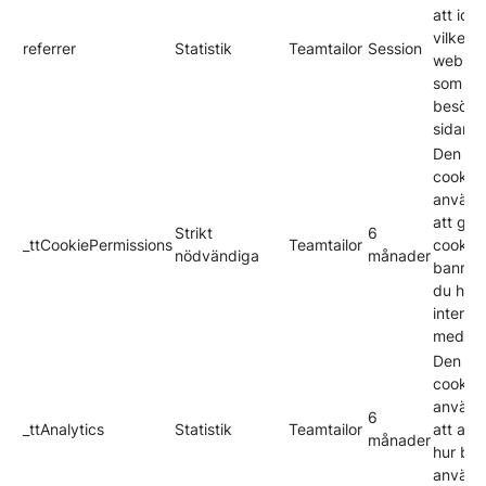
att iden
vilken
referrer
Statistik
Teamtailor
Session
webblä
som le
besökar
sidan.
Den hä
cookie
använd
att gö
Strikt
6
_ttCookiePermissions
Teamtailor
cookie-
nödvändiga
månader
banner
du har
interag
med de
Den hä
cookie
använd
6
_ttAnalytics
Statistik
Teamtailor
att ana
månader
hur be
använd